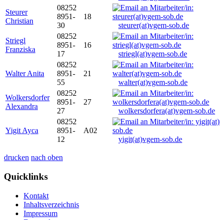
08252
Steurer
8951-
18
Christian
30
steurer(at)vgem-sob.de
08252
Striegl
8951-
16
Franziska
17
striegl(at)vgem-sob.de
08252
Walter Anita
8951-
21
55
walter(at)vgem-sob.de
08252
Wolkersdorfer
8951-
27
Alexandra
27
wolkersdorfera(at)vgem-sob.de
08252
Yigit Ayca
8951-
A02
12
yigit(at)vgem-sob.de
drucken
nach oben
Quicklinks
Kontakt
Inhaltsverzeichnis
Impressum