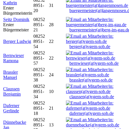
08252
Kathrin
8951-
31
Erster
20
buergermeister(at)langenmosen.
Bürgermeisterin
Seitz Dominik
08252
Erster
8951-
28
Bürgermeister
21
buergermeister(at)berg-im-gau.d
08252
Berger Ludwig
8951-
22
54
berger(at)vgem-sob.de
08252
Bernwieser
8951-
22
Ramona
57
bernwieser(at)vgem-sob.de
08252
Brassler
8951-
24
Manuel
38
brassler(at)vgem-sob.de
08252
Claussen
8951-
10
Benjamin
34
claussen(at)vgem-sob.de
08252
Daferner
8951-
21
Gerlinde
18
daferner(at)vgem-sob.de
08252
Dünnebacke
8951-
13
Jan