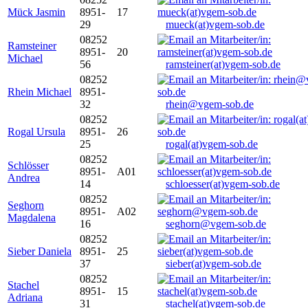
Mück Jasmin
8951-
17
29
mueck(at)vgem-sob.de
08252
Ramsteiner
8951-
20
Michael
56
ramsteiner(at)vgem-sob.de
08252
Rhein Michael
8951-
32
rhein@vgem-sob.de
08252
Rogal Ursula
8951-
26
25
rogal(at)vgem-sob.de
08252
Schlösser
8951-
A01
Andrea
14
schloesser(at)vgem-sob.de
08252
Seghorn
8951-
A02
Magdalena
16
seghorn@vgem-sob.de
08252
Sieber Daniela
8951-
25
37
sieber(at)vgem-sob.de
08252
Stachel
8951-
15
Adriana
31
stachel(at)vgem-sob.de