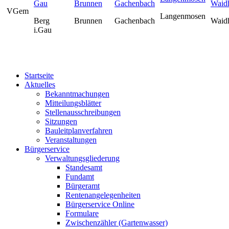
VGem
Langenmosen
Berg
Brunnen
Gachenbach
Waid
i.Gau
Startseite
Aktuelles
Bekanntmachungen
Mitteilungsblätter
Stellenausschreibungen
Sitzungen
Bauleitplanverfahren
Veranstaltungen
Bürgerservice
Verwaltungsgliederung
Standesamt
Fundamt
Bürgeramt
Rentenangelegenheiten
Bürgerservice Online
Formulare
Zwischenzähler (Gartenwasser)