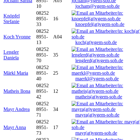
Jocham Sarina
8951-
A03
10
jocham@vgem-sob.de
08252
Knöpfel
8951-
16
Stefanie
33
knoepfel(at)vgem-sob.de
08252
Koch Yvonne
8951-
A04
13
koch(at)vgem-sob.de
08252
Lengler
8951-
35
Daniela
70
lenglerd(at)vgem-sob.de
08252
Märkl Maria
8951-
25
40
maerkl@vgem-sob.de
08252
Matheis Ilona
8951-
12
42
matheis(at)vgem-sob.de
08252
Mayr Andrea
8951-
34
71
mayra(at)vgem-sob.de
08252
Mayr Anna
8951-
17
73
mayr(at)vgem-sob.de
08252