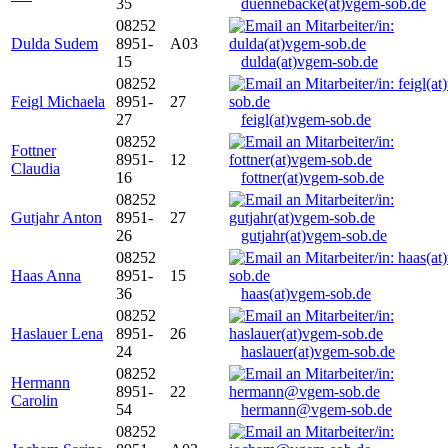
35
duennebacke(at)vgem-sob.de
08252
Dulda Sudem
8951-
A03
15
dulda(at)vgem-sob.de
08252
Feigl Michaela
8951-
27
27
feigl(at)vgem-sob.de
08252
Fottner
8951-
12
Claudia
16
fottner(at)vgem-sob.de
08252
Gutjahr Anton
8951-
27
26
gutjahr(at)vgem-sob.de
08252
Haas Anna
8951-
15
36
haas(at)vgem-sob.de
08252
Haslauer Lena
8951-
26
24
haslauer(at)vgem-sob.de
08252
Hermann
8951-
22
Carolin
54
hermann@vgem-sob.de
08252