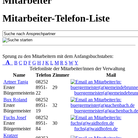
Mitarbeiter
Mitarbeiter-Telefon-Liste
Sprung zu den Mitarbeitern mit dem Anfangsbuchstaben:
A
B
C
D
F
G
H
J
K
L
M
R
S
W
Y
Telefonliste der Mitarbeiter/innen der Verwaltung
Name
Telefon
Zimmer
Mail
Artner Tanja
08252
Erster
8951-
29
Bürgermeisterin
22
buergermeister(at)gemeindebrun
Bux Roland
08252
Erster
8951-
32
Bürgermeister
19
buergermeister(at)gachenbach.d
Fuchs Josef
08252
Erster
8951-
30
Bürgermeister
84
fuchs(at)waidhofen.de
Kratzer