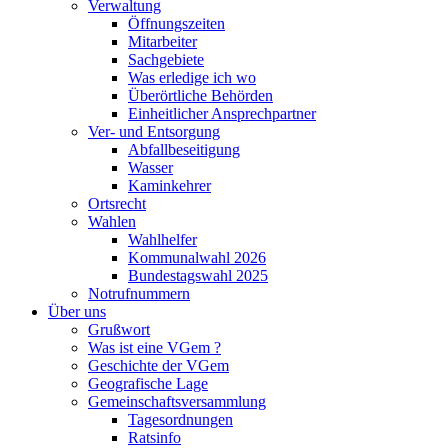
Verwaltung
Öffnungszeiten
Mitarbeiter
Sachgebiete
Was erledige ich wo
Überörtliche Behörden
Einheitlicher Ansprechpartner
Ver- und Entsorgung
Abfallbeseitigung
Wasser
Kaminkehrer
Ortsrecht
Wahlen
Wahlhelfer
Kommunalwahl 2026
Bundestagswahl 2025
Notrufnummern
Über uns
Grußwort
Was ist eine VGem ?
Geschichte der VGem
Geografische Lage
Gemeinschaftsversammlung
Tagesordnungen
Ratsinfo